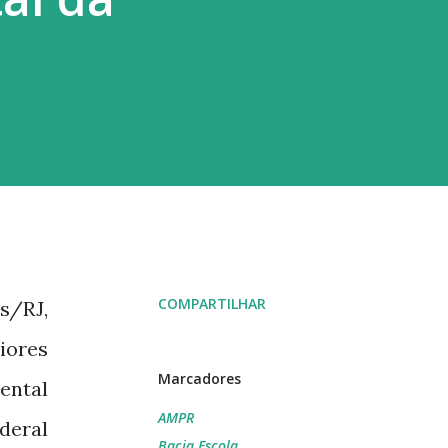
COMPARTILHAR
is/RJ,
iores
Marcadores
ental
AMPR
deral
Bacia Escola