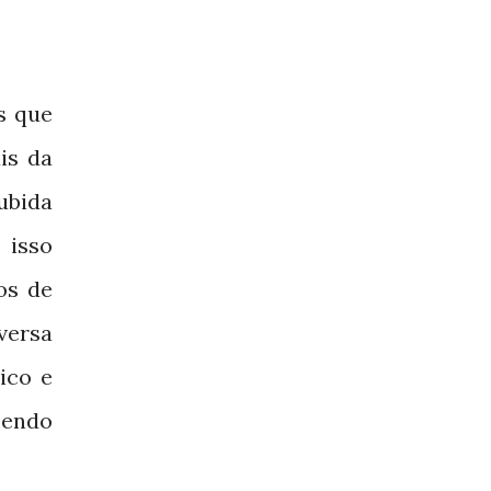
s que
is da
ubida
 isso
os de
versa
ico e
 sendo