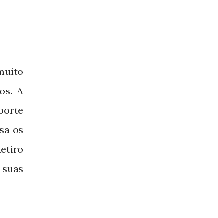
muito
os. A
uporte
sa os
etiro
 suas