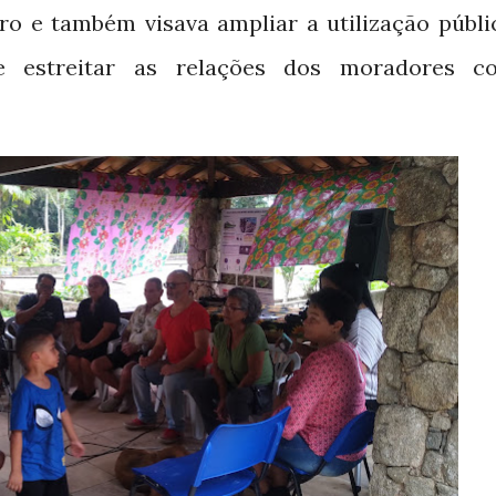
iro e
também visava ampliar a utilização públi
e estreitar as relações dos moradores 