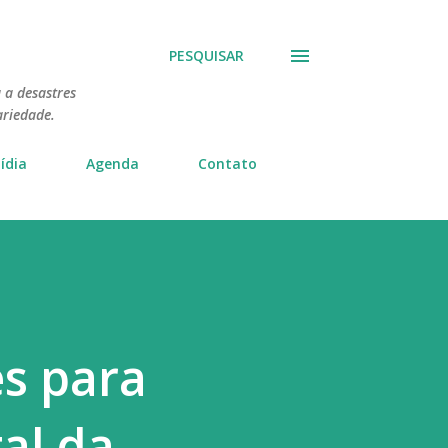
PESQUISAR
 a desastres
ariedade.
ídia
Agenda
Contato
s para
al da