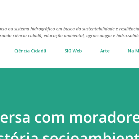
Pular para o conteúdo principal
cia ou sistema hidrográfico em busca da sustentabilidade e resiliência
grando ciência cidadã, educação ambiental, agroecologia e hidro-solid
Ciência Cidadã
SIG Web
Arte
Na M
versa com moradore
stória socioambient