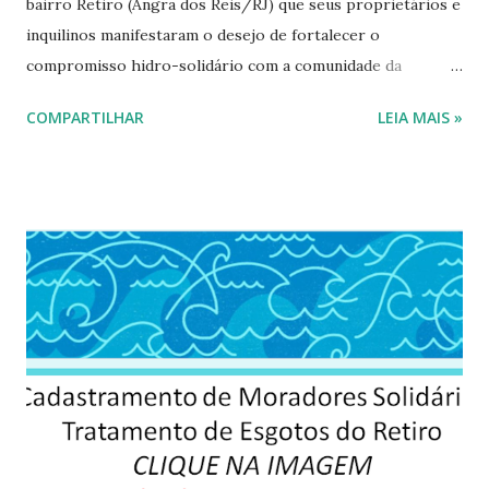
bairro Retiro (Angra dos Reis/RJ) que seus proprietários e
inquilinos manifestaram o desejo de fortalecer o
compromisso hidro-solidário com a comunidade da
#BaciaEscola do Retiro. Imóveis que ainda não possuem
COMPARTILHAR
LEIA MAIS »
sistema de tratamento de esgoto ou seus sistemas são
insuficientes terão os equipamentos e mão de obra de
instalação do sistema de tratamento de esgoto custeados
com recursos públicos. Moradores do Retiro podem
manifestar interesse em participar do projeto até o dia
05/06 (Dia Mundial do Meio Ambiente) através do o
formulário eletrônico . Parceria da Associação de
Moradores da Praia do Retiro (AMPR), #UFFangra (
@iear_uff ), AGEVAP/@cbh_big, @saaeangrarj e Fundo
Municipal de Meio Ambiente.