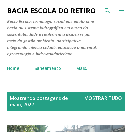
Pular para o conteúdo principal
BACIA ESCOLA DO RETIRO
Bacia Escola: tecnologia social que adota uma
bacia ou sistema hidrográfico em busca da
sustentabilidade e resiliência a desastres por
meio da gestão ambiental participativa
integrando ciência cidadã, educação ambiental,
agroecologia e hidro-solidariedade.
Home
Saneamento
Mais…
P
Mostrando postagens de
MOSTRAR TUDO
o
maio, 2022
s
t
a