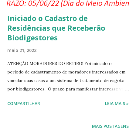
Iniciado o Cadastro de
Residências que Receberão
Biodigestores
maio 21, 2022
ATENÇÃO MORADORES DO RETIRO! Foi iniciado o
período de cadastramento de moradores interessados em
vincular suas casas a um sistema de tratamento de esgoto
por biodigestores. O prazo para manifestar interesse vai
até o dia 05/06/22, Dia Mundial do Meio Ambiente. Se a sua
COMPARTILHAR
LEIA MAIS »
casa NÃO POSSUI sistema de tratamento de esgoto ou se
você NÃO SABE se sua casa possui sistema de tratamento
de esgoto, clique na imagem abaixo e preencha o
MAIS POSTAGENS
formulário . São só 3 perguntas: nome, telefone e