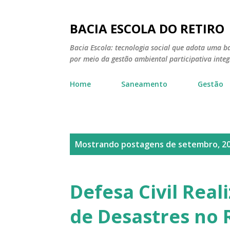
BACIA ESCOLA DO RETIRO
Bacia Escola: tecnologia social que adota uma ba
por meio da gestão ambiental participativa inte
Home
Saneamento
Gestão
P
Mostrando postagens de setembro, 2
o
s
Defesa Civil Rea
t
de Desastres no 
a