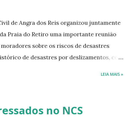
ivil de Angra dos Reis organizou juntamente
da Praia do Retiro uma importante reunião
 moradores sobre os riscos de desastres
histórico de desastres por deslizamentos, com
gumas casas e pessoas feridas, sendo estes
LEIA MAIS »
os por intervenções humanas nas encostas.
es destacaram que as queimadas,
trução das casas e os vazamentos nas
eressados no NCS
água têm relação com estes desastres.
tes de Defesa Civil em ação de prevenção no