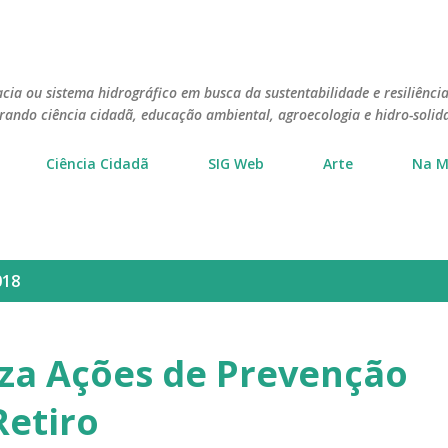
Pular para o conteúdo principal
cia ou sistema hidrográfico em busca da sustentabilidade e resiliência
grando ciência cidadã, educação ambiental, agroecologia e hidro-solid
Ciência Cidadã
SIG Web
Arte
Na M
018
liza Ações de Prevenção
Retiro