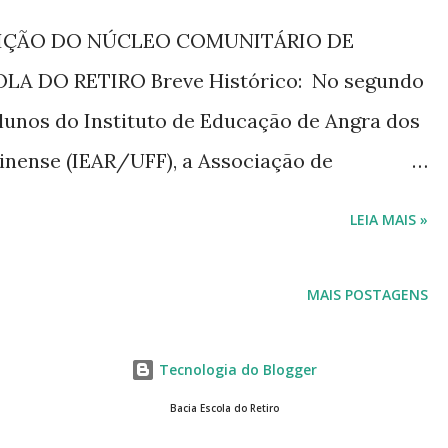
res. Na ocasião os moradores puderam tirar
IÇÃO DO NÚCLEO COMUNITÁRIO DE
 risco existentes, entender o
A DO RETIRO Breve Histórico: No segundo
rta/alarme, assim como se cadastrar no
alunos do Instituto de Educação de Angra dos
dos SMS da Defesa C...
minense (IEAR/UFF), a Associação de
MPR) e o Serviço Autônomo de Água e Esgoto
LEIA MAIS »
a Escola do Retiro: Gestão Hídrica
u com o apoio da Iniciativa BIG 2050
MAIS POSTAGENS
 sistema hidrográfico do Retiro, que passou a
la. Este projeto proporcionou os primeiros
Tecnologia do Blogger
iversas ações de educação ambiental,
Bacia Escola do Retiro
Comunitário visando superar os 07 desafios