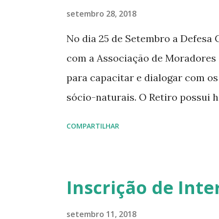
g
setembro 28, 2018
e
No dia 25 de Setembro a Defesa C
n
com a Associação de Moradores 
s
para capacitar e dialogar com os
sócio-naturais. O Retiro possui 
interrupções de ruas, danos a al
COMPARTILHAR
desastres altamente influenciad
Na ocasião os próprios morador
desmatamentos, a forma de cons
Inscrição de Int
tubulações de abastecimento de 
Moradores, colaboradores e agen
setembro 11, 2018